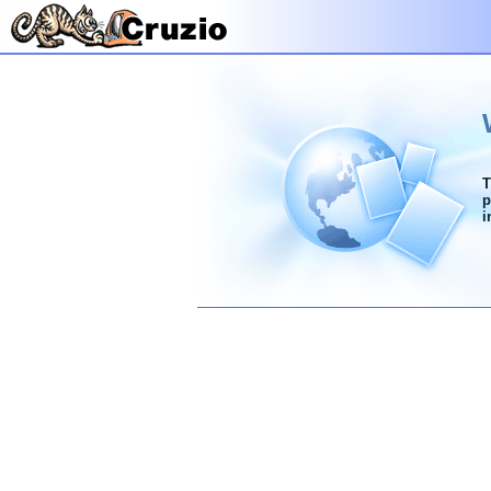
T
p
i